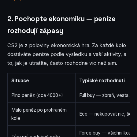
2. Pochopte ekonomiku — peníze
rozhodují zápasy
CS2 je z poloviny ekonomická hra. Za každé kolo
dostáváte peníze podle výsledku a vaší aktivity, a
to, jak je utratíte, často rozhodne víc než aim.
Situace
Typické rozhodnutí
Plno peněz (cca 4000+)
Full buy — zbraň, vesta, helm
Málo peněz po prohraném
Eco — nekupovat nic, šetřit
kole
Force buy — všichni koupí l
Tým má podobně málo