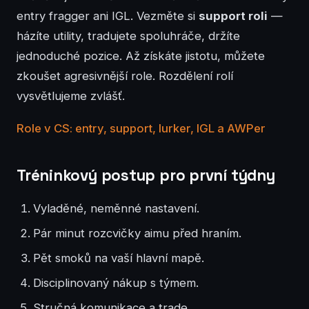
entry fragger ani IGL. Vezměte si
support roli
—
házíte utility, tradujete spoluhráče, držíte
jednoduché pozice. Až získáte jistotu, můžete
zkoušet agresivnější role. Rozdělení rolí
vysvětlujeme zvlášť.
Role v CS: entry, support, lurker, IGL a AWPer
Tréninkový postup pro první týdny
Vyladěné, neměnné nastavení.
Pár minut rozcvičky aimu před hraním.
Pět smoků na vaší hlavní mapě.
Disciplinovaný nákup s týmem.
Stručná komunikace a trade.