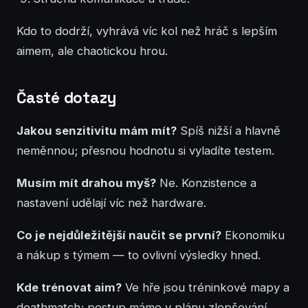
Kdo to dodrží, vyhrává víc kol než hráč s lepším
aimem, ale chaotickou hrou.
Časté dotazy
Jakou senzitivitu mám mít?
Spíš nižší a hlavně
neměnnou; přesnou hodnotu si vyladíte testem.
Musím mít drahou myš?
Ne. Konzistence a
nastavení udělají víc než hardware.
Co je nejdůležitější naučit se první?
Ekonomiku
a nákup s týmem — to ovlivní výsledky hned.
Kde trénovat aim?
Ve hře jsou tréninkové mapy a
deathmatch; postup máme v plánu zlepšování.