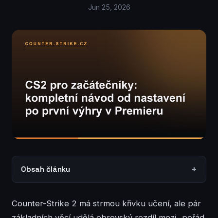
Jun 25, 2026
Obsah článku
Counter-Strike 2 má strmou křivku učení, ale pár
základních věcí udělá obrovský rozdíl mezi „pořád