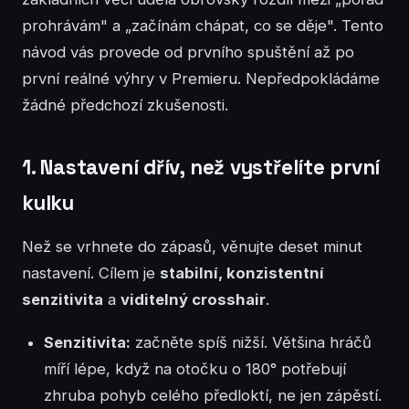
prohrávám" a „začínám chápat, co se děje". Tento
návod vás provede od prvního spuštění až po
první reálné výhry v Premieru. Nepředpokládáme
žádné předchozí zkušenosti.
1. Nastavení dřív, než vystřelíte první
kulku
Než se vrhnete do zápasů, věnujte deset minut
nastavení. Cílem je
stabilní, konzistentní
senzitivita
a
viditelný crosshair
.
Senzitivita:
začněte spíš nižší. Většina hráčů
míří lépe, když na otočku o 180° potřebují
zhruba pohyb celého předloktí, ne jen zápěstí.