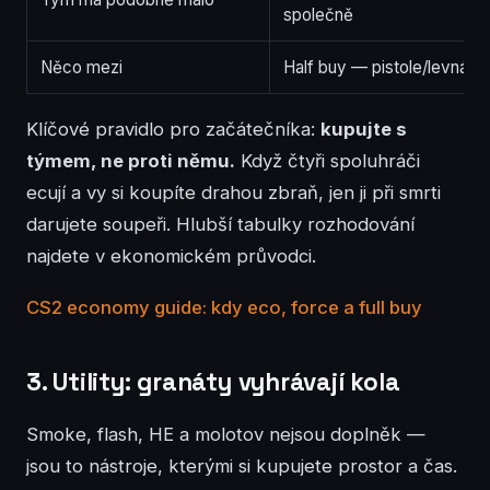
společně
Něco mezi
Half buy — pistole/levná zbr
Klíčové pravidlo pro začátečníka:
kupujte s
týmem, ne proti němu.
Když čtyři spoluhráči
ecují a vy si koupíte drahou zbraň, jen ji při smrti
darujete soupeři. Hlubší tabulky rozhodování
najdete v ekonomickém průvodci.
CS2 economy guide: kdy eco, force a full buy
3. Utility: granáty vyhrávají kola
Smoke, flash, HE a molotov nejsou doplněk —
jsou to nástroje, kterými si kupujete prostor a čas.