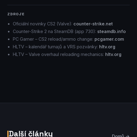
ZDROJE
Oficiální novinky CS2 (Valve):
counter-strike.net
Counter-Strike 2 na SteamDB (app 730):
steamdb.info
PC Gamer – CS2 reload/ammo change:
pcgamer.com
HLTV – kalendář turnajů a VRS pozvánky:
hltv.org
HLTV – Valve overhaul reloading mechanics:
hltv.org
Další články
Domů →