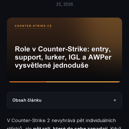
25, 2026
Obsah článku
V Counter-Strike 2 nevyhrává pět individuálních
střelců, ale
pět rolí, které do sebe zapadají
. Když