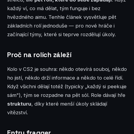
každý ví, co má dělat, tým funguje i bez
hvězdného aimu. Tenhle článek vysvětluje pět
základních rolí jednoduše — pro nové hráče i
začínající týmy, které si teprve rozdělují úkoly.
Proč na rolích záleží
Kolo v CS2 je souhra: někdo otevírá souboj, někdo
ho jistí, někdo drží informace a někdo to celé řídí.
Když všichni dělají totéž (typicky „každý si peekuje
sám"), tým se rozpadne na pět sól. Role dávají hře
strukturu
, díky které menší úkoly skládají
vítězství.
Entry fragger