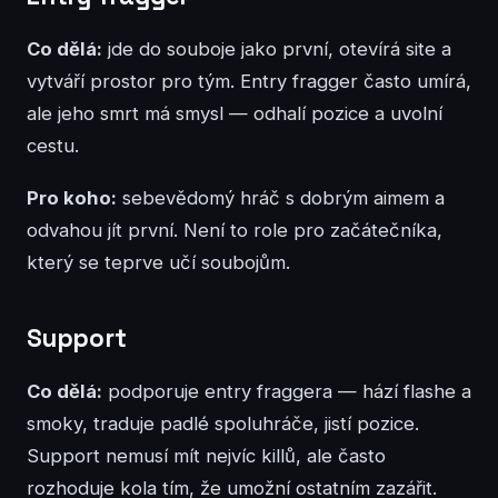
Co dělá:
jde do souboje jako první, otevírá site a
vytváří prostor pro tým. Entry fragger často umírá,
ale jeho smrt má smysl — odhalí pozice a uvolní
cestu.
Pro koho:
sebevědomý hráč s dobrým aimem a
odvahou jít první. Není to role pro začátečníka,
který se teprve učí soubojům.
Support
Co dělá:
podporuje entry fraggera — hází flashe a
smoky, traduje padlé spoluhráče, jistí pozice.
Support nemusí mít nejvíc killů, ale často
rozhoduje kola tím, že umožní ostatním zazářit.