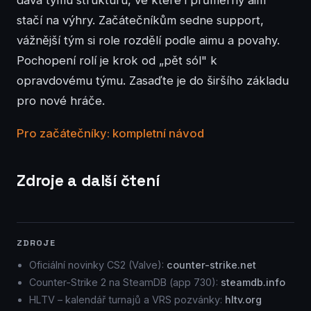
dává týmu strukturu, ve které i průměrný aim
stačí na výhry. Začátečníkům sedne support,
vážnější tým si role rozdělí podle aimu a povahy.
Pochopení rolí je krok od „pět sól" k
opravdovému týmu. Zasaďte je do širšího základu
pro nové hráče.
Pro začátečníky: kompletní návod
Zdroje a další čtení
ZDROJE
Oficiální novinky CS2 (Valve):
counter-strike.net
Counter-Strike 2 na SteamDB (app 730):
steamdb.info
HLTV – kalendář turnajů a VRS pozvánky:
hltv.org