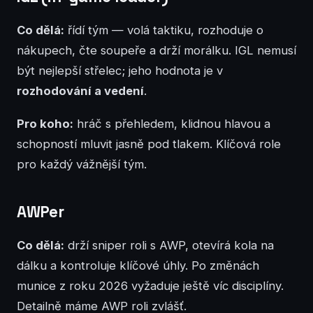
Co dělá:
řídí tým — volá taktiku, rozhoduje o
nákupech, čte soupeře a drží morálku. IGL nemusí
být nejlepší střelec; jeho hodnota je v
rozhodování a vedení
.
Pro koho:
hráč s přehledem, klidnou hlavou a
schopností mluvit jasně pod tlakem. Klíčová role
pro každý vážnější tým.
AWPer
Co dělá:
drží sniper roli s AWP, otevírá kola na
dálku a kontroluje klíčové úhly. Po změnách
munice z roku 2026 vyžaduje ještě víc disciplíny.
Detailně máme AWP roli zvlášť.