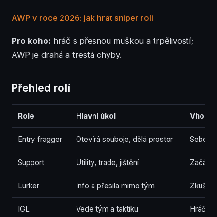
AWP v roce 2026: jak hrát sniper roli
Pro koho:
hráč s přesnou muškou a trpělivostí;
AWP je drahá a trestá chyby.
Přehled rolí
Role
Hlavní úkol
Vhodné
Entry fragger
Otevírá souboje, dělá prostor
Sebevě
Support
Utility, trade, jištění
Začáteč
Lurker
Info a přesila mimo tým
Zkušené
IGL
Vede tým a taktiku
Hráče s