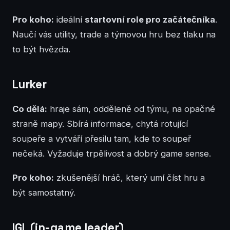
Pro koho:
ideální
startovní role pro začátečníka
.
Naučí vás utility, trade a týmovou hru bez tlaku na
to být hvězda.
Lurker
Co dělá:
hraje sám, odděleně od týmu, na opačné
straně mapy. Sbírá informace, chytá rotující
soupeře a vytváří přesilu tam, kde to soupeř
nečeká. Vyžaduje trpělivost a dobrý game sense.
Pro koho:
zkušenější hráč, který umí číst hru a
být samostatný.
IGL (in-game leader)