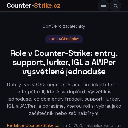
Counter-
Strike.cz
Domů
/
Pro začátečníky
PRO ZAČÁTEČNÍKY
Role v Counter-Strike: entry,
support, lurker, IGL a AWPer
vysvětlené jednoduše
Dobrý tým v CS2 není pět hráčů, co dělají totéž —
je to pět rolí, které se doplňují. Vysvětlíme
jednoduše, co dělá entry fragger, support, lurker,
IGL a AWPer, a poradíme, kterou roli si vybrat jako
začátečník nebo začínající tým.
Redakce Counter-Strike.cz
· Jul 5, 2026 · aktualizováno Jun