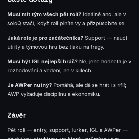
Musí mít tým všech pět rolí?
Ideálně ano, ale v
soloQ stačí, když roli plníte vy a přizpůsobíte se.
Jaká role je pro začátečníka?
Support — naučí
utility a týmovou hru bez tlaku na fragy.
Musí být IGL nejlepší hráč?
Ne, jeho hodnota je v
rozhodování a vedení, ne v killech.
Je AWPer nutný?
Pomáhá, ale dá se hrát i s riflí;
AWP vyžaduje disciplínu a ekonomiku.
Závěr
Pět rolí — entry, support, lurker, IGL a AWPer —