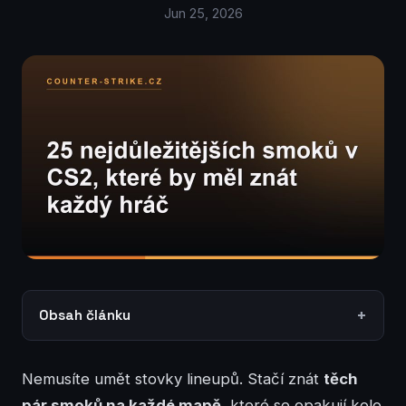
Jun 25, 2026
Obsah článku
Nemusíte umět stovky lineupů. Stačí znát
těch
pár smoků na každé mapě
, které se opakují kolo