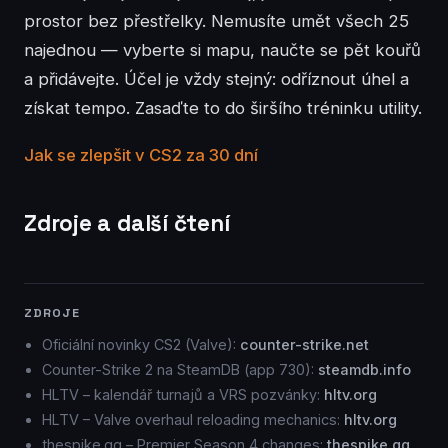
prostor bez přestřelky. Nemusíte umět všech 25
najednou — vyberte si mapu, naučte se pět kouřů
a přidávejte. Účel je vždy stejný: odříznout úhel a
získat tempo. Zasaďte to do širšího tréninku utility.
Jak se zlepšit v CS2 za 30 dní
Zdroje a další čtení
ZDROJE
Oficiální novinky CS2 (Valve):
counter-strike.net
Counter-Strike 2 na SteamDB (app 730):
steamdb.info
HLTV – kalendář turnajů a VRS pozvánky:
hltv.org
HLTV – Valve overhaul reloading mechanics:
hltv.org
thespike.gg – Premier Season 4 changes:
thespike.gg