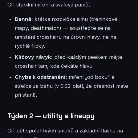
Cíl: stabilní míření a svalová paměť.
Denně:
krátká rozcvička aimu (tréninkové
mapy, deathmatch) — soustřeďte se na
umístění crosshairu na úrovni hlavy, ne na
rychlé flicky.
Klíčový návyk:
před každým peekem mějte
crosshair tam, kde čekáte hlavu.
Chyba k odstranění:
míření „od boku" a
střelba za běhu (v CS2 platí, že přesnost máte
při stání).
Týden 2 — utility a lineupy
Cíl: pět spolehlivých smoků a základní flashe na