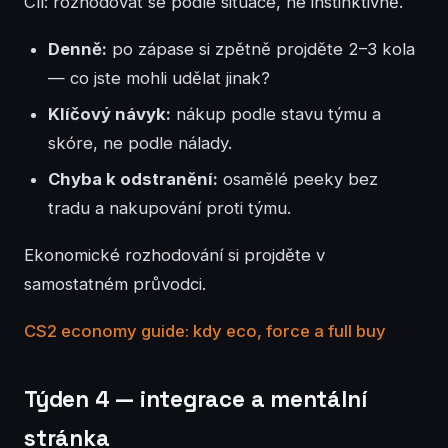
Cíl: rozhodovat se podle situace, ne instinktivně.
Denně:
po zápase si zpětně projděte 2–3 kola
— co jste mohli udělat jinak?
Klíčový návyk:
nákup podle stavu týmu a
skóre, ne podle nálady.
Chyba k odstranění:
osamělé peeky bez
tradu a nakupování proti týmu.
Ekonomické rozhodování si projděte v
samostatném průvodci.
CS2 economy guide: kdy eco, force a full buy
Týden 4 — integrace a mentální
stránka