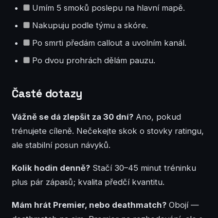
Umím 5 smoků poslepu na hlavní mapě.
Nakupuju podle týmu a skóre.
Po smrti předám callout a uvolním kanál.
Po dvou prohrách dělám pauzu.
Časté dotazy
Vážně se dá zlepšit za 30 dní?
Ano, pokud
trénujete cíleně. Nečekejte skok o stovky ratingu,
ale stabilní posun návyků.
Kolik hodin denně?
Stačí 30–45 minut tréninku
plus pár zápasů; kvalita předčí kvantitu.
Mám hrát Premier, nebo deathmatch?
Obojí —