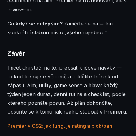
deathmatch na aim, Premier na rozhodování, ale s
reviewem.
Co když se nelepším?
Zaměřte se na jednu
konkrétní slabinu místo „všeho najednou".
Závěr
Třicet dní stačí na to, přepsat klíčové návyky —
pokud trénujete vědomě a oddělíte trénink od
zápasů. Aim, utility, game sense a hlava: každý
týden jeden důraz, denní rutina a checklist, podle
kterého poznáte posun. Až plán dokončíte,
posuňte se k tomu, jak reálně stoupat v Premieru.
Premier v CS2: jak funguje rating a pick/ban