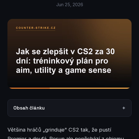
Jun 25, 2026
Obsah článku
Většina hráčů „grinduje" CS2 tak, že pustí
Premier a doufá. Posun ale nepřichází z objemu