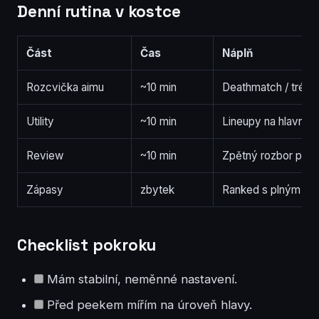
Denní rutina v kostce
Část
Čas
Náplň
Rozcvička aimu
~10 min
Deathmatch / tréni
Utility
~10 min
Lineupy na hlavní 
Review
~10 min
Zpětný rozbor pár k
Zápasy
zbytek
Ranked s plným so
Checklist pokroku
Mám stabilní, neměnné nastavení.
Před peekem mířím na úroveň hlavy.