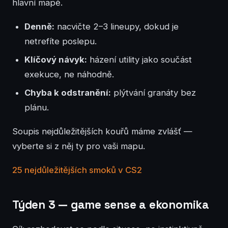
hlavní mapě.
Denně:
nacvičte 2–3 lineupy, dokud je
netrefíte poslepu.
Klíčový návyk:
házení utility jako součást
exekuce, ne náhodně.
Chyba k odstranění:
plýtvání granáty bez
plánu.
Soupis nejdůležitějších kouřů máme zvlášť —
vyberte si z něj ty pro vaši mapu.
25 nejdůležitějších smoků v CS2
Týden 3 — game sense a ekonomika