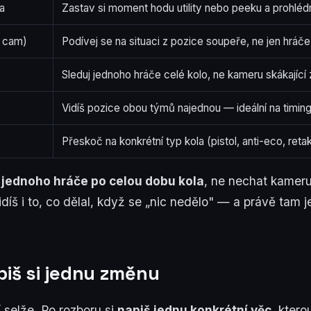
a
Zastav si moment hodu utility nebo peeku a prohlédn
e cam)
Podívej se na situaci z pozice soupeře, ne jen hráče
Sleduj jednoho hráče celé kolo, ne kameru skákající 
Vidíš pozice obou týmů najednou — ideální na timin
Přeskoč na konkrétní typ kola (pistol, anti-eco, reta
 jednoho hráče po celou dobu kola
, ne nechat kameru
idíš i to, co dělal, když se „nic nedělo" — a právě tam j
piš si jednu změnu
í selže. Po rozboru si
napiš jednu konkrétní věc
, ktero