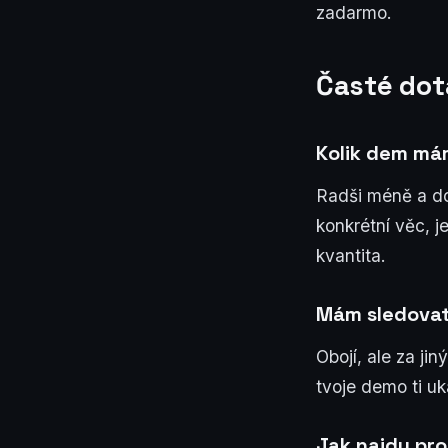
zadarmo.
Časté dot
Kolik dem má
Radši méně a do
konkrétní věc, 
kvantita.
Mám sledovat
Obojí, ale za j
tvoje demo ti uk
Jak najdu pr