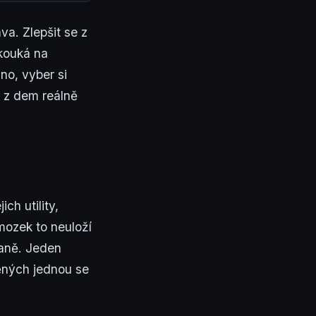
va. Zlepšit se z
 kouká na
no, vyber si
ak z dem reálně
ch utility,
mozek to neuloží
vaně. Jeden
ěných jednou se