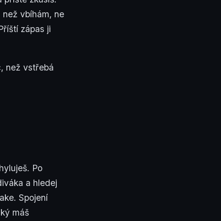
, než vbíhám, ne
íští zápas ji
, než vstřebá
hyluješ. Po
diváka a hledej
ake. Spojení
jaký máš