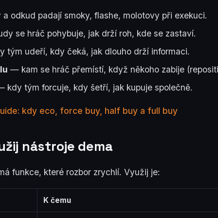
a odkud padají smoky, flashe, molotovy při exekuci.
dy se hráč pohybuje, jak drží roh, kde se zastaví.
 tým udeří, kdy čeká, jak dlouho drží informaci.
lu
— kam se hráč přemístí, když někoho zabije (repositi
 kdy tým forcuje, kdy šetří, jak kupuje společně.
de: kdy eco, force buy, half buy a full buy
užij nástroje dema
 funkce, které rozbor zrychlí. Využij je:
K čemu