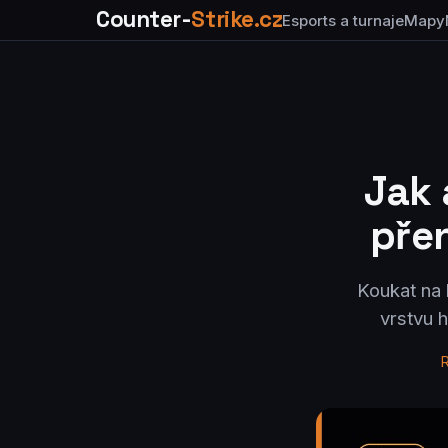
Counter-
Strike.cz
Esports a turnaje
Mapy
Jak 
přen
Koukat na 
vrstvu 