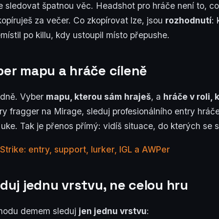
e sledovat špatnou věc. Headshot pro hráče není to, c
píruješ za večer. Co zkopírovat lze, jsou
rozhodnutí
:
místil po killu, kdy ustoupil místo přepushe.
ber mapu a hráče cíleně
odně. Vyber
mapu, kterou sám hraješ
, a
hráče v roli,
try fragger na Mirage, sleduj profesionálního entry hrá
ke. Tak je přenos přímý: vidíš situace, do kterých se
Strike: entry, support, lurker, IGL a AWPer
eduj jednu vrstvu, ne celou hru
chodu demem sleduj
jen jednu vrstvu
: