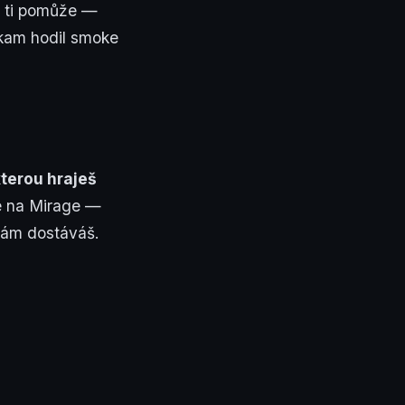
o ti pomůže —
 kam hodil smoke
 kterou hraješ
če na Mirage —
 sám dostáváš.