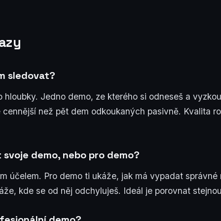
azy
m sledovat?
 hloubky. Jedno demo, ze kterého si odneseš a vyzkou
je cennější než pět dem odkoukaných pasivně. Kvalita r
 svoje demo, nebo pro demo?
iným účelem. Pro demo ti ukáže, jak má vypadat správné 
áže, kde se od něj odchyluješ. Ideál je porovnat stejnou
ofesionální demo?