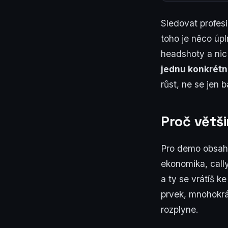
Sledovat profesi
toho je něco úp
headshoty a nic 
jednu konkrétn
růst, ne se jen b
Proč větš
Pro demo obsahuj
ekonomika, call
a ty se vrátíš 
prvek, mnohokrá
rozplyne.