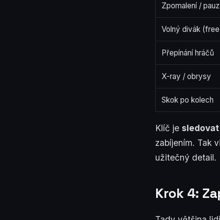
Zpomalení / pauz
Volný divák (fre
Přepínání hráčů
X-ray / obrysy
Skok po kolech
Klíč je
sledovat
zabíjením. Tak v
užitečný detail.
Krok 4: Za
Tady většina lid