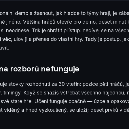
onální demo a žasnout, jak hladce to týmy hrají, je zába
lně jiného. Většina hráčů otevře pro demo, deset minut
si neodnese. Trik je obrátit přístup: nedívej se na všech
í věc
, ulov ji a přenes do vlastní hry. Tady je postup, j
avit.
ina rozborů nefunguje
e stovky rozhodnutí za 30 vteřin: pozice pěti hráčů, jeji
y, timingy. Když se snažíš vstřebat všechno najednou, 
ke své staré hře. Učení funguje opačně — úzce a opako
t viděný a hned vyzkoušený, se uloží; deset prvků vid