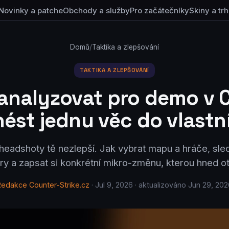
Novinky a patche
Obchody a služby
Pro začátečníky
Skiny a trh
Domů
/
Taktika a zlepšování
TAKTIKA A ZLEPŠOVÁNÍ
analyzovat pro demo v 
ést jednu věc do vlastn
headshoty tě nezlepší. Jak vybrat mapu a hráče, sle
hry a zapsat si konkrétní mikro-změnu, kterou hned ot
Redakce Counter-Strike.cz
· Jul 9, 2026 · aktualizováno Jun 29, 20