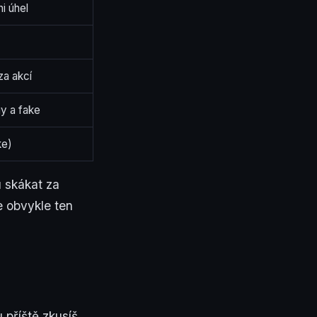
i úhel
za akcí
gy a fake
ke)
 skákat za
e obvykle ten
u příště zkusíš.