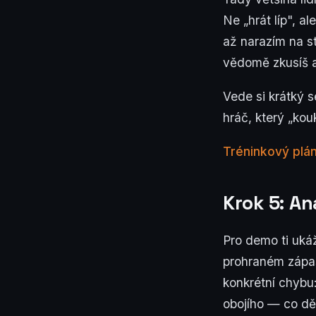
Ne „hrát líp", 
až narazím na st
vědomě zkusíš a 
Vede si krátký 
hráč, který „ko
Tréninkový plán
Krok 5: An
Pro demo ti ukáž
prohraném zápase
konkrétní chybu
obojího — co děl