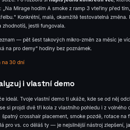
ale: „Na Mirage hodím A smoke z ramp 3 vteřiny před tím
řelbu." Konkrétní, malá, okamžitě testovatelná změna. Př
zhodnotíš, jestli fungovala.
seznam — pět šest takových mikro-změn za měsíc je víc
uká na pro demy" hodiny bez poznámek.
 na 30 dní
alyzuj i vlastní demo
e ideál. Tvoje vlastní demo ti ukáže, kde se od něj odc
 si projdi dvě tři kola z vlastního pohledu i z volného 
: špatný crosshair placement, smoke pozdě, rotace na f
á pro vs. co děláš ty — je nejsilnější nástroj zlepšení, 