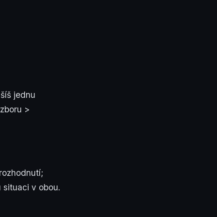
šíš jednu
ozboru >
rozhodnutí;
 situaci v obou.