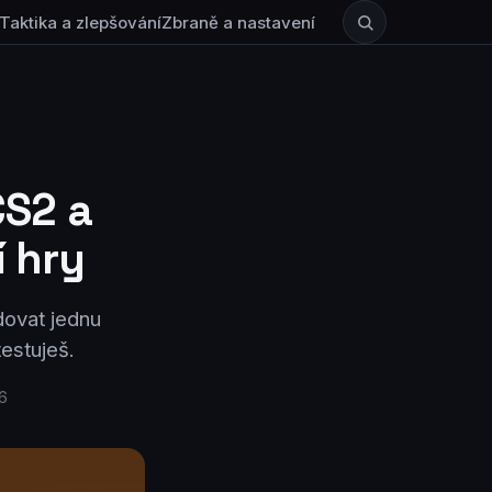
Taktika a zlepšování
Zbraně a nastavení
CS2 a
í hry
dovat jednu
estuješ.
26