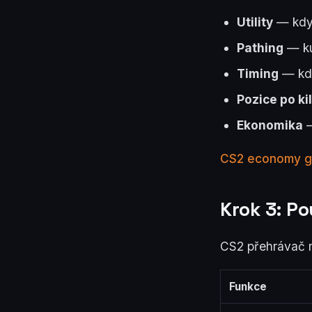
Utility
— kdy 
Pathing
— ku
Timing
— kdy
Pozice po kil
Ekonomika
—
CS2 economy gui
Krok 3: Po
CS2 přehrávač má
Funkce